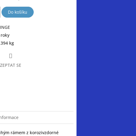
Do košíku
INGE
 roky
.394 kg
ZEPTAT SE
book
informace
tuhým rámem z korozivzdorné