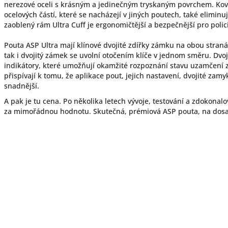
nerezové oceli s krásným a jedinečným tryskaným povrchem. Ková
ocelových částí, které se nacházejí v jiných poutech, také elimin
zaoblený rám Ultra Cuff je ergonomičtější a bezpečnější pro polici
Pouta ASP Ultra mají klínové dvojité zdířky zámku na obou stran
tak i dvojitý zámek se uvolní otočením klíče v jednom směru. Dvo
indikátory, které umožňují okamžité rozpoznání stavu uzamčení 
přispívají k tomu, že aplikace pout, jejich nastavení, dvojité zamy
snadnější.
A pak je tu cena. Po několika letech vývoje, testování a zdokonal
za mimořádnou hodnotu. Skutečná, prémiová ASP pouta, na dosah