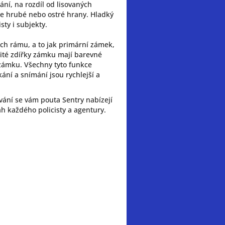
ní, na rozdíl od lisovaných
uje hrubé nebo ostré hrany. Hladký
sty i subjekty.
ách rámu, a to jak primární zámek,
jité zdířky zámku mají barevné
zámku. Všechny tyto funkce
kání a snímání jsou rychlejší a
ování se vám pouta Sentry nabízejí
 každého policisty a agentury.