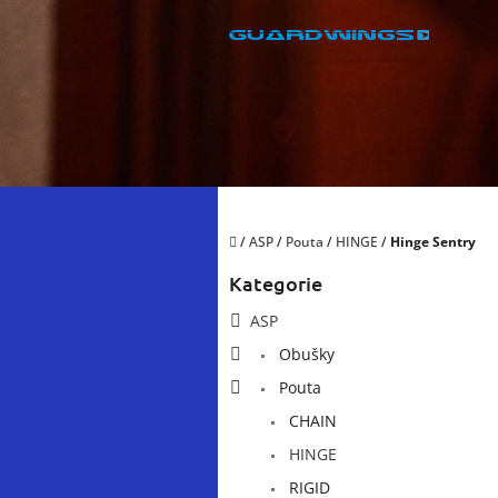
Přejít
na
obsah
Domů
/
ASP
/
Pouta
/
HINGE
/
Hinge Sentry
P
Kategorie
Přeskočit
o
kategorie
s
ASP
t
Obušky
r
a
Pouta
n
CHAIN
n
í
HINGE
p
RIGID