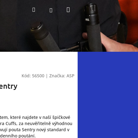
Nákupní
Hledat
Přihlášení
košík
Kód:
56500
|
Značka:
ASP
entry
tem, které najdete v naší špičkové
tra Cuffs, za neuvěřitelně výhodnou
vují pouta Sentry nový standard v
odenního poutání.