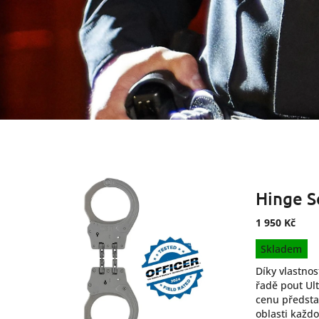
Hinge S
1 950 Kč
Měrná
Skladem
cena:
Díky vlastnos
řadě pout Ul
cenu předsta
oblasti každ