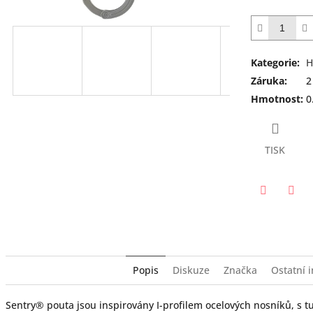
Kategorie
:
H
Záruka
:
2
Hmotnost
:
0
TISK
Twitter
Face
Popis
Diskuze
Značka
Ostatní 
Sentry® pouta jsou inspirovány
I-profil
em ocelových nosníků, s 