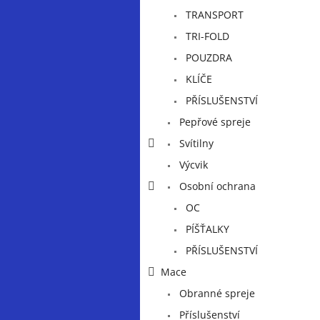
a
TRANSPORT
n
e
TRI-FOLD
l
POUZDRA
KLÍČE
PŘÍSLUŠENSTVÍ
Pepřové spreje
Svítilny
Výcvik
Osobní ochrana
OC
PÍŠŤALKY
PŘÍSLUŠENSTVÍ
Mace
Obranné spreje
Příslušenství