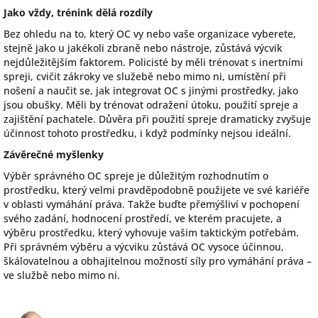
Jako vždy, trénink dělá rozdíly
Bez ohledu na to, který OC vy nebo vaše organizace vyberete,
stejně jako u jakékoli zbraně nebo nástroje, zůstává výcvik
nejdůležitějším faktorem. Policisté by měli trénovat s inertními
spreji, cvičit zákroky ve služebě nebo mimo ni, umístění při
nošení a naučit se, jak integrovat OC s jinými prostředky, jako
jsou obušky. Měli by trénovat odražení útoku, použití spreje a
zajištění pachatele. Důvěra při použití spreje dramaticky zvyšuje
účinnost tohoto prostředku, i když podmínky nejsou ideální.
Závěrečné myšlenky
Výběr správného OC spreje je důležitým rozhodnutím o
prostředku, který velmi pravděpodobně použijete ve své kariéře
v oblasti vymáhání práva. Takže buďte přemýšliví v pochopení
svého zadání, hodnocení prostředí, ve kterém pracujete, a
výběru prostředku, který vyhovuje vašim taktickým potřebám.
Při správném výběru a výcviku zůstává OC vysoce účinnou,
škálovatelnou a obhajitelnou možností síly pro vymáhání práva –
ve službě nebo mimo ni.