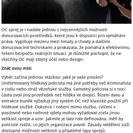
OC sprej je i nadále jednou z nejcennějších možností
donucovacích prostředků, které jsou k dispozici pro vymáhání
práva. Vyplňuje mezeru mezi hmaty a chvaty a dalšími
donucovacími technikami a prokázala, že pomáhá k efektivnímu
řešení bezpočtu reálných situací. Je důležité pochopit, že ne
všechny OC mají stejný účel nebo design.
Znát svou misi
Výběr začíná jedinou otázkou: jaké je vaše poslání?
Uniformovaný hlídkový policista má jiné potřeby než kriminalista
v civilu nebo stráž vězeňské služby. Samotný policista si v noci
často zvolí jiný prostředek než hlídka ve dvojici. Řízení davu a
extrakce buněk vyžadují jiný systém OC než klasické použití při
hlídkové službě. Dokonce i nošení mimo službu, cvičení v
posilovně nebo rodinné výlety mohou vyžadovat zcela jinou
velikost spreje a vzor. Jakmile je tato role definována, měli by
policisté zvážit, co jejich organizace povolí. Zásady oddělení zúží
dostupné možnosti velikosti a přijatelné typy sprejů.