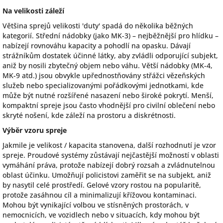
Na velikosti záleží
Většina sprejů velikosti 'duty' spadá do několika běžných
kategorií. Střední nádobky (jako MK-3) – nejběžnější pro hlídku –
nabízejí rovnováhu kapacity a pohodlí na opasku. Dávají
strážníkům dostatek účinné látky, aby zvládli odporující subjekt,
aniž by nosili zbytečný objem nebo váhu. Větší nádobky (MK-4,
MK-9 atd.) jsou obvykle upřednostňovány střážci vězeňských
služeb nebo specializovanými pořádkovými jednotkami, kde
může být nutné rozšířené nasazení nebo široké pokrytí. Menší,
kompaktní spreje jsou často vhodnější pro civilní oblečení nebo
skryté nošení, kde záleží na prostoru a diskrétnosti.
Výběr vzoru spreje
Jakmile je velikost / kapacita stanovena, další rozhodnutí je vzor
spreje. Proudové systémy zůstávají nejčastější možností v oblasti
vymáhání práva, protože nabízejí dobrý rozsah a zvládnutelnou
oblast účinku. Umožňují policistovi zaměřit se na subjekt, aniž
by nasytil celé prostředí. Gelové vzory rostou na popularitě,
protože zasáhnou cíl a minimalizují křížovou kontaminaci.
Mohou být vynikající volbou ve stísněných prostorách, v
nemocnicích, ve vozidlech nebo v situacích, kdy mohou být