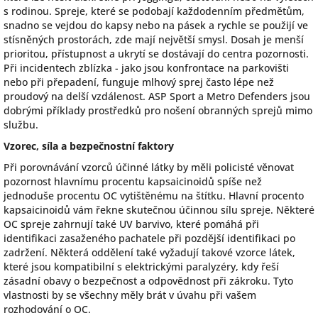
s rodinou. Spreje, které se podobají každodenním předmětům,
snadno se vejdou do kapsy nebo na pásek a rychle se použijí ve
stísněných prostorách, zde mají největší smysl. Dosah je menší
prioritou, přístupnost a ukrytí se dostávají do centra pozornosti.
Při incidentech zblízka - jako jsou konfrontace na parkovišti
nebo při přepadení, funguje mlhový sprej často lépe než
proudový na delší vzdálenost. ASP Sport a Metro Defenders jsou
dobrými příklady prostředků pro nošení obranných sprejů mimo
službu.
Vzorec, síla a bezpečnostní faktory
Při porovnávání vzorců účinné látky by měli policisté věnovat
pozornost hlavnímu procentu kapsaicinoidů spíše než
jednoduše procentu OC vytištěnému na štítku. Hlavní procento
kapsaicinoidů vám řekne skutečnou účinnou sílu spreje. Některé
OC spreje zahrnují také UV barvivo, které pomáhá při
identifikaci zasaženého pachatele při pozdější identifikaci po
zadržení. Některá oddělení také vyžadují takové vzorce látek,
které jsou kompatibilní s elektrickými paralyzéry, kdy řeší
zásadní obavy o bezpečnost a odpovědnost při zákroku. Tyto
vlastnosti by se všechny měly brát v úvahu při vašem
rozhodování o OC.