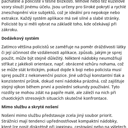
pachatelé a policisté v těsné blízkosti. Mlhové nebo též kuželové
vzory slouží jinému účelu. Jsou určeny pro široké pokrytí a rychlé
zneschopnění více subjektů, což je ideální pro nepokoje nebo
extrakce. Každý systém aplikace má své silné a slabé stránky.
Policisté by si měli vybrat na základě toho, kde očekávají při
zákroku.
Dodávkový systém
Zatímco většina policistů se zaměřuje na poměr dráždivosti látky
či její účinnost dle vzdálenosti aplikace, způsob, jakým je sprej
použit, může být stejně důležitý. Některé nádobky neumožňují
stříkat z jakékoli orientace, např. obrácené vzhůru nohama, což
se může stát kritickým, pokud dojde k boji nebo policista musí
sprej použít z nekonvenční pozice. Jiné udržují konstantní tlak a
konzistentní průtok, dokud není nádobka prázdná, což zajišťuje
stejný výkon během první a poslední sekundy používání. Tyto
rozdíly se mohou zdát na papíře malé, ale záleží na nich při
chaotických stresových situacích skutečné konfrontace.
Mimo službu a skryté nošení
Nošení mimo službu představuje zcela jiný soubor priorit.
Strážníci mají tendenci upřednostňovat kompaktní nádobky,
které lze nosit diskrétně při joggingu, cestování nebo na výletech