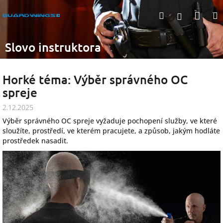
Přejít
Nák
Hledat
na
Přihlášen
obsah
koší
Slovo instruktora
Horké téma: Výběr správného OC
spreje
2.12.2025
Výběr správného OC spreje vyžaduje pochopení služby, ve které
sloužíte, prostředí, ve kterém pracujete, a způsob, jakým hodláte
prostředek nasadit.