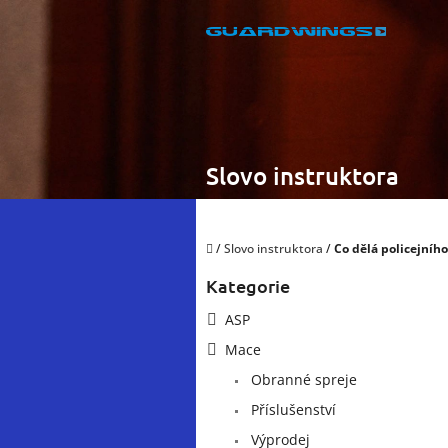
Přejít
na
obsah
Slovo instruktora
Domů
/
Slovo instruktora
/
Co dělá policejního
P
Kategorie
Přeskočit
o
kategorie
s
ASP
t
Mace
r
a
Obranné spreje
n
Příslušenství
n
í
Výprodej