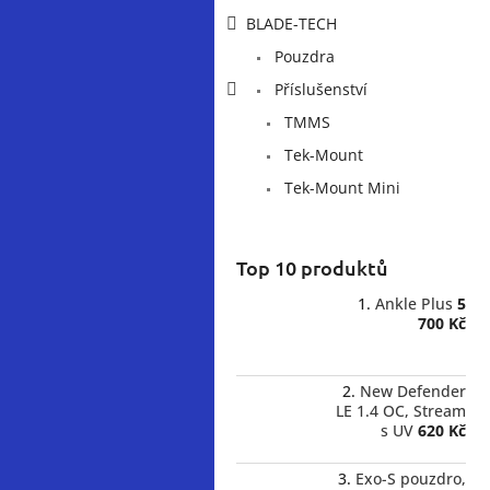
p
BLADE-TECH
a
Pouzdra
n
e
Příslušenství
l
TMMS
Tek-Mount
Tek-Mount Mini
Top 10 produktů
Ankle Plus
5
700 Kč
New Defender
LE 1.4 OC, Stream
s UV
620 Kč
Exo-S pouzdro,