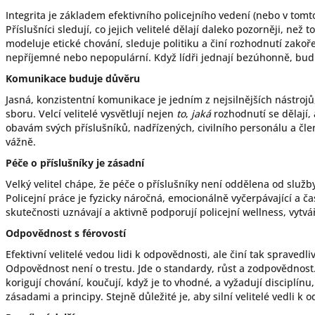
Integrita je základem efektivního policejního vedení (nebo v tom
Příslušníci sledují, co jejich velitelé dělají daleko pozorněji, než to,
modeluje etické chování, sleduje politiku a činí rozhodnutí zakoře
nepříjemné nebo nepopulární. Když lídři jednají bezúhonně, bud
Komunikace buduje důvěru
Jasná, konzistentní komunikace je jedním z nejsilnějších nástrojů
sboru. Velcí velitelé vysvětlují nejen
to
,
jaká
rozhodnutí se dělají,
obavám svých příslušníků, nadřízených, civilního personálu a čl
vážně.
Péče o příslušníky je zásadní
Velký velitel chápe, že péče o příslušníky není oddělena od služby
Policejní práce je fyzicky náročná, emocionálně vyčerpávající a čas
skutečnosti uznávají a aktivně podporují policejní wellness, vytvář
Odpovědnost s férovostí
Efektivní velitelé vedou lidi k odpovědnosti, ale činí tak spravedl
Odpovědnost není o trestu. Jde o standardy, růst a zodpovědnost. S
korigují chování, koučují, když je to vhodné, a vyžadují disciplínu,
zásadami a principy. Stejně důležité je, aby silní velitelé vedli k