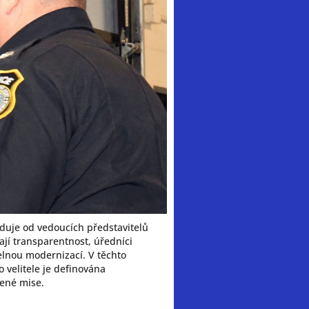
aduje od vedoucích představitelů
jí transparentnost, úředníci
elnou modernizací. V těchto
 velitele je definována
lené mise.