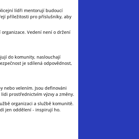
icejní lídři mentorují budoucí
jí příležitosti pro příslušníky, aby
í organizace. Vedení není o držení
ojují do komunity, naslouchají
ezpečnost je sdílená odpovědnost,
by nebo velením. Jsou definováni
 lidi prostřednictvím výzvy a změny.
službě organizaci a službě komunitě.
í jen oddělení - inspirují ho.