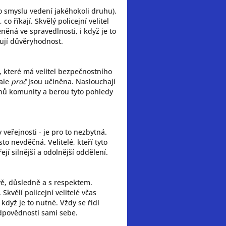
to smyslu vedení jakéhokoli druhu).
 co říkají. Skvělý policejní velitel
něná ve spravedlnosti, i když je to
ují důvěryhodnost.
, které má velitel bezpečnostního
 ale
proč
jsou učiněna. Naslouchají
enů komunity a berou tyto pohledy
 veřejnosti - je pro to nezbytná.
to nevděčná. Velitelé, kteří tyto
ejí silnější a odolnější oddělení.
ivě, důsledně a s respektem.
kvělí policejní velitelé včas
 když je to nutné. Vždy se řídí
 odpovědnosti sami sebe.