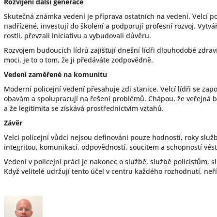
Rozvíjení další generace
Skutečná známka vedení je příprava ostatních na vedení. Velcí pol
nadřízené, investují do školení a podporují profesní rozvoj. Vytváře
rostli, převzali iniciativu a vybudovali důvěru.
Rozvojem budoucích lídrů zajišťují dnešní lídři dlouhodobé zdrav
moci, je to o tom, že ji předáváte zodpovědně.
Vedení zaměřené na komunitu
Moderní policejní vedení přesahuje zdi stanice. Velcí lídři se zap
obavám a spolupracují na řešení problémů. Chápou, že veřejná b
a že legitimita se získává prostřednictvím vztahů.
Závěr
Velcí policejní vůdci nejsou definováni pouze hodností, roky služ
integritou, komunikací, odpovědností, soucitem a schopností vést
Vedení v policejní práci je nakonec o službě, službě policistům, 
Když velitelé udržují tento účel v centru každého rozhodnutí, neříd