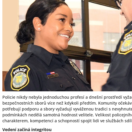
Policie nikdy nebyla jednoduchou profesí a dnešní prostředí vyž
bezpečnostních sborů více než kdykoli předtím. Komunity očekáva
potřebují podporu a sbory vyžadují vyváženou tradici s nevyhnut
podmínkách nedělá samotná hodnost velitele. Velikost policejního
charakterem, kompetencí a schopností spojit lidi ve službách sdí
Vedení začíná integritou