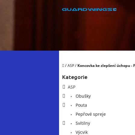
Přejít
na
obsah
Domů
/
ASP
/
Koncovka ke zlepšení úchopu - F
P
Kategorie
Přeskočit
o
kategorie
s
ASP
t
Obušky
r
a
Pouta
n
Pepřové spreje
n
í
Svítilny
p
Výcvik