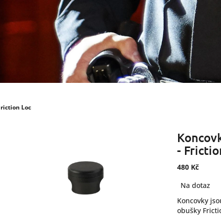
riction Loc
Koncovk
- Fricti
480 Kč
Měrná
Na dotaz
cena:
Koncovky jso
obušky Fricti