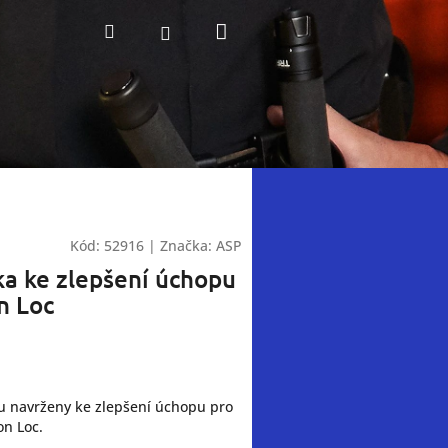
Nákupní
Hledat
Přihlášení
košík
Kód:
52916
|
Značka:
ASP
a ke zlepšení úchopu
on Loc
u navrženy ke zlepšení úchopu pro
on Loc.