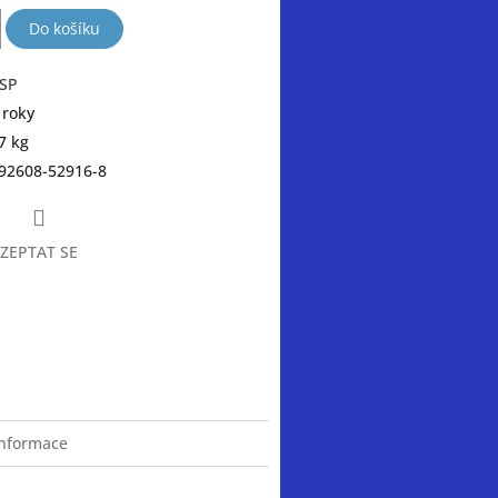
Do košíku
SP
 roky
7 kg
92608-52916-8
ZEPTAT SE
book
informace