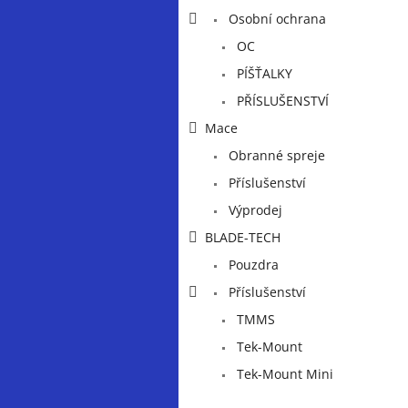
a
Osobní ochrana
n
e
OC
l
PÍŠŤALKY
PŘÍSLUŠENSTVÍ
Mace
Obranné spreje
Příslušenství
Výprodej
BLADE-TECH
Pouzdra
Příslušenství
TMMS
Tek-Mount
Tek-Mount Mini