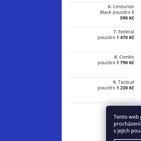
Centurion
Black pouzdro
1
590 Kč
Federal
pouzdro
1 470 Kč
Combo
pouzdro
1 790 Kč
Tactical
pouzdro
1 230 Kč
Dopravní
hůlka
480 Kč
Tento web 
procházení
s jejich po