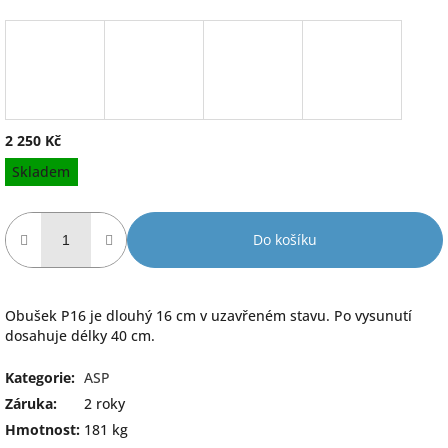
2 250 Kč
Měrná
Skladem
cena:
Do košíku
Obušek P16 je dlouhý 16 cm v uzavřeném stavu. Po vysunutí
dosahuje délky 40 cm.
Kategorie
:
ASP
Záruka
:
2 roky
Hmotnost
:
181 kg