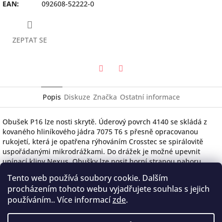
EAN
:
092608-52222-0
ZEPTAT SE
Twitter
Facebook
Popis
Diskuze
Značka
Ostatní informace
Obušek P16 lze nosti skrytě. Úderový povrch 4140 se skládá z
kovaného hliníkového jádra 7075 T6 s přesně opracovanou
rukojetí, která je opatřena rýhováním Crosstec se spirálovitě
uspořádanými mikrodrážkami. Do drážek je možné upevnit
upínací klipy Nexus. Obušky lze nosit horní stranou nahoru
nebo dolů. Klip je možné upravit/nastavit do celé řady poloh ve
Tento web používá soubory cookie. Dalším
vztahu k rukojeti tak, aby obušek byl lépe skrytý, nebo naopak,
procházením tohoto webu vyjadřujete souhlas s jejich
aby bylo možné jej rychle vytáhnout. Bez ohledu na druh
používáním.. Více informací
zde
.
činnosti se tyto obušky snadno nosí a jsou rychle připraveny k
případnému použití. Tento obušek je Vaším věrným společníkem
při zajištění kontroly a obrany.