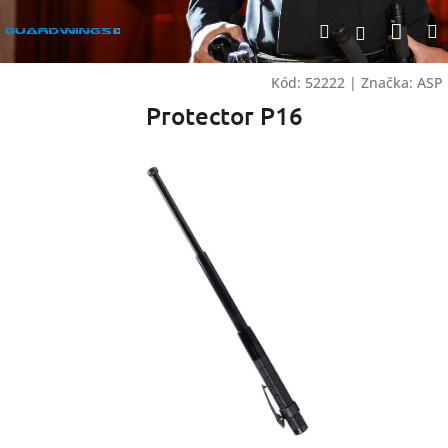
Přejít
Nák
Hledat
na
Přihlášen
obsah
koší
Kód:
52222
|
Značka:
ASP
Protector P16