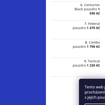
Centurion
Black pouzdro
1
590 Kč
Federal
pouzdro
1 470 Kč
Combo
pouzdro
1 790 Kč
Tactical
pouzdro
1 230 Kč
Dopravní
hůlka
480 Kč
Tento web 
procházení
s jejich po