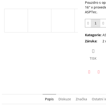
Pouzdro s o
16'' v proved
ASPTec.
Kategorie
:
A
Záruka
:
2 
TISK
Twitter
Face
Popis
Diskuze
Značka
Ostatní 