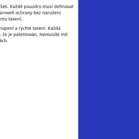
bušek. Každé pouzdro musí definovat
 úroveň ochrany bez narušení
ému tasení.
hopení a rychlé tasení. Každá
í, že je patentován. Nemusíte mít
ách.