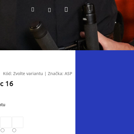
Nákupní
Hledat
Přihlášení
košík
Kód:
Zvolte variantu
|
Značka:
ASP
c 16
ntu