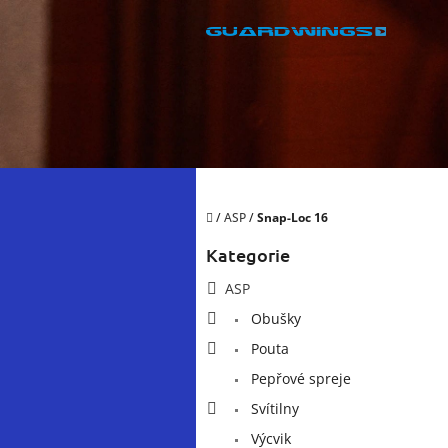
Přejít
na
obsah
Domů
/
ASP
/
Snap-Loc 16
P
Kategorie
Přeskočit
o
kategorie
s
ASP
t
Obušky
r
a
Pouta
n
Pepřové spreje
n
í
Svítilny
p
Výcvik