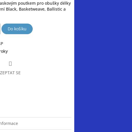
paskovým poutkem pro obušky délky
ení Black, Basketweave, Ballistic a
Do košíku
SP
roky
ZEPTAT SE
book
informace