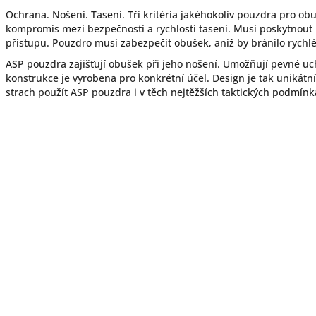
Ochrana. Nošení. Tasení. Tři kritéria jakéhokoliv pouzdra pro o
kompromis mezi bezpečností a rychlostí tasení. Musí poskytnout
přístupu. Pouzdro musí zabezpečit obušek, aniž by bránilo rychl
ASP pouzdra zajišťují obušek při jeho nošení. Umožňují pevné uc
konstrukce je vyrobena pro konkrétní účel. Design je tak unikátn
strach použít ASP pouzdra i v těch nejtěžších taktických podmínk