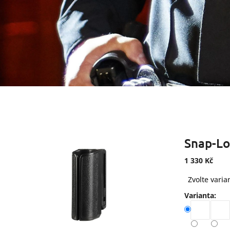
Snap-Lo
1 330 Kč
Měrná
Zvolte varia
cena:
Varianta: