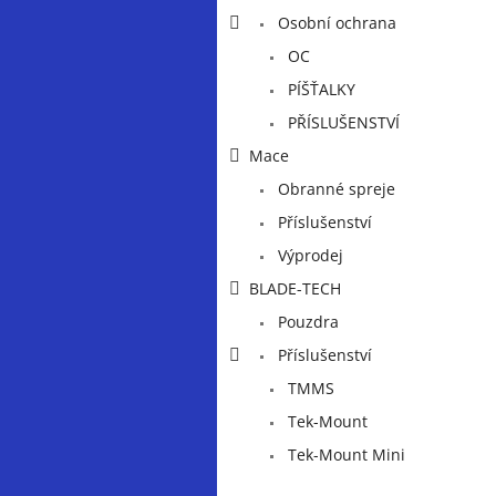
a
Osobní ochrana
n
e
OC
l
PÍŠŤALKY
PŘÍSLUŠENSTVÍ
Mace
Obranné spreje
Příslušenství
Výprodej
BLADE-TECH
Pouzdra
Příslušenství
TMMS
Tek-Mount
Tek-Mount Mini