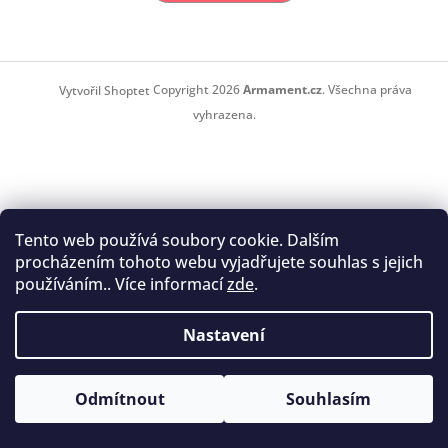
Z
á
Copyright 2026
Armament.cz
. Všechna práva
Vytvořil Shoptet
p
vyhrazena.
a
t
í
Tento web používá soubory cookie. Dalším
procházením tohoto webu vyjadřujete souhlas s jejich
používáním.. Více informací
zde
.
Nastavení
Odmítnout
Souhlasím