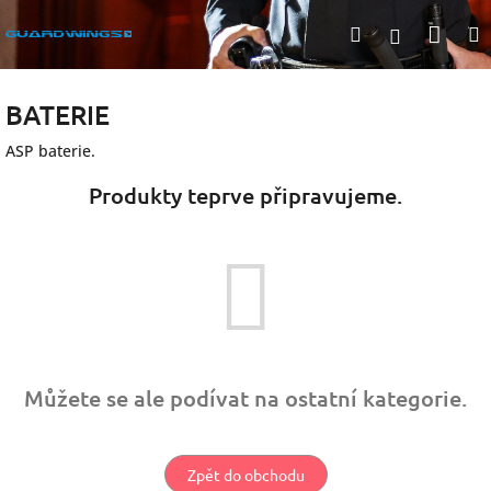
Přejít
Nák
Hledat
na
Přihlášen
obsah
koší
BATERIE
ASP baterie.
Produkty teprve připravujeme.
Můžete se ale podívat na ostatní kategorie.
Zpět do obchodu