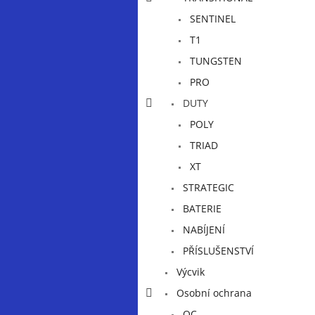
n
e
SENTINEL
l
T1
TUNGSTEN
PRO
DUTY
POLY
TRIAD
XT
STRATEGIC
BATERIE
NABÍJENÍ
PŘÍSLUŠENSTVÍ
Výcvik
Osobní ochrana
OC