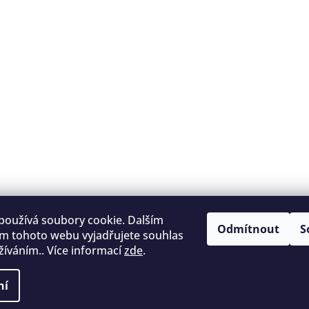
používá soubory cookie. Dalším
Odmítnout
S
m tohoto webu vyjadřujete souhlas
užíváním.. Více informací
zde
.
ní
áva vyhrazena.